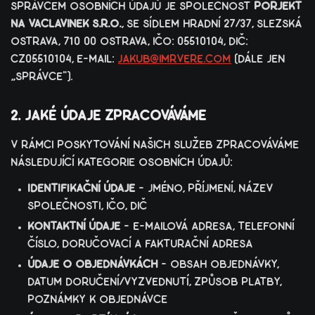
správcem osobních údajů je společnost
porjekt
na vaclavinek s.r.o.
, se sídlem hradní 27/37, slezská
ostrava, 710 00 ostrava, ičo: 05510104, dič:
cz05510104, e-mail:
jakub@imrvere.com
(dále jen
„správce").
2. jaké údaje zpracováváme
v rámci poskytování našich služeb zpracováváme
následující kategorie osobních údajů:
identifikační údaje
– jméno, příjmení, název
společnosti, ičo, dič
kontaktní údaje
– e-mailová adresa, telefonní
číslo, doručovací a fakturační adresa
údaje o objednávkách
– obsah objednávky,
datum doručení/vyzvednutí, způsob platby,
poznámky k objednávce