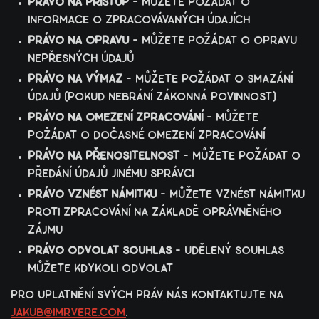
právo na přístup
– můžete požádat o
informace o zpracovávaných údajích
právo na opravu
– můžete požádat o opravu
nepřesných údajů
právo na výmaz
– můžete požádat o smazání
údajů (pokud nebrání zákonná povinnost)
právo na omezení zpracování
– můžete
požádat o dočasné omezení zpracování
právo na přenositelnost
– můžete požádat o
předání údajů jinému správci
právo vznést námitku
– můžete vznést námitku
proti zpracování na základě oprávněného
zájmu
právo odvolat souhlas
– udělený souhlas
můžete kdykoli odvolat
pro uplatnění svých práv nás kontaktujte na
jakub@imrvere.com
.